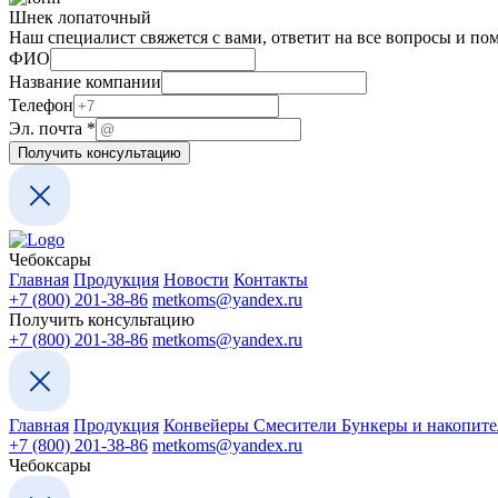
Шнек лопаточный
Наш специалист свяжется с вами, ответит на все вопросы и по
ФИО
Название компании
компании
Телефон
почта
Эл. почта
*
Название
Получить консультацию
Чебоксары
Главная
Продукция
Новости
Контакты
+7 (800) 201-38-86
metkoms@yandex.ru
Получить консультацию
+7 (800) 201-38-86
metkoms@yandex.ru
Главная
Продукция
Конвейеры
Смесители
Бункеры и накопит
+7 (800) 201-38-86
metkoms@yandex.ru
Чебоксары