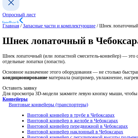
Опросный лист
Главная
/
Запасные части и комплектующие
/
Шнек лопаточный
Шнек лопаточный в Чебоксар
Шнек лопаточный (или лопастной смеситель-конвейер) — это с
отдельные лопатки (лопасти).
Основное назначение этого оборудования — не столько быстра
кондиционирование
материала (например, увлажнение, нагрев
Оставить заявку
Для просмотра 3D-модели зажмите левую кнопку мыши, чтобы 
Конвейеры
Винтовые конвейеры (транспортеры)
Винтовой конвейер в трубе в Чебоксарах
Винтовой конвейер в желобе в Чебоксарах
Винтовой конвейер передвижной в Чебоксарах
Винтовой конвейер наклонный в Чебоксарах
Винтовой конвейер с регулировкой высоты подъема