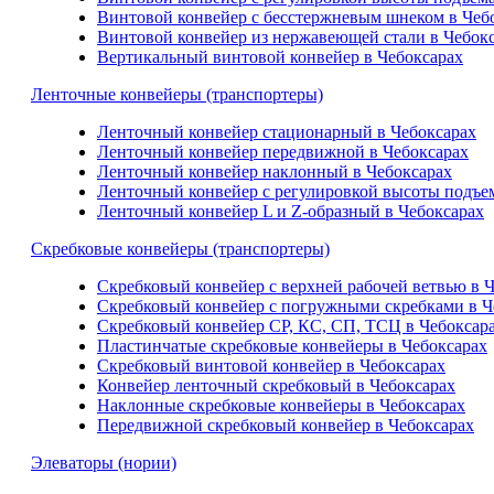
Винтовой конвейер с бесстержневым шнеком в Чеб
Винтовой конвейер из нержавеющей стали в Чебок
Вертикальный винтовой конвейер в Чебоксарах
Ленточные конвейеры (транспортеры)
Ленточный конвейер стационарный в Чебоксарах
Ленточный конвейер передвижной в Чебоксарах
Ленточный конвейер наклонный в Чебоксарах
Ленточный конвейер с регулировкой высоты подъем
Ленточный конвейер L и Z-образный в Чебоксарах
Скребковые конвейеры (транспортеры)
Скребковый конвейер с верхней рабочей ветвью в 
Скребковый конвейер с погружными скребками в Ч
Скребковый конвейер СР, КС, СП, ТСЦ в Чебоксар
Пластинчатые скребковые конвейеры в Чебоксарах
Скребковый винтовой конвейер в Чебоксарах
Конвейер ленточный скребковый в Чебоксарах
Наклонные скребковые конвейеры в Чебоксарах
Передвижной скребковый конвейер в Чебоксарах
Элеваторы (нории)