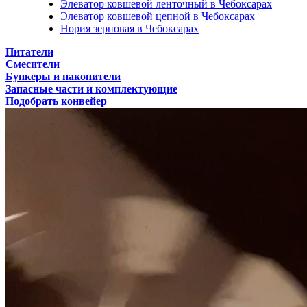
Элеватор ковшевой ленточный в Чебоксарах
Элеватор ковшевой цепной в Чебоксарах
Нория зерновая в Чебоксарах
Питатели
Смесители
Бункеры и накопители
Запасные части и комплектующие
Подобрать конвейер