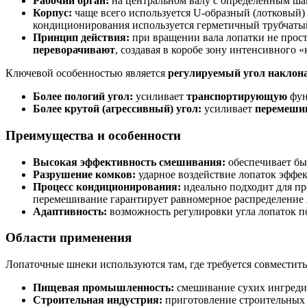
Рабочий орган:
на центральном валу с определенным ша
Корпус:
чаще всего используется U-образный (лотковый)
кондиционирования используется герметичный трубчаты
Принцип действия:
при вращении вала лопатки не прост
переворачивают
, создавая в коробе зону интенсивного 
Ключевой особенностью является
регулируемый угол наклон
Более пологий угол:
усиливает
транспортирующую
фун
Более крутой (агрессивный) угол:
усиливает
перемеш
Преимущества и особенности
Высокая эффективность смешивания:
обеспечивает бы
Разрушение комков:
ударное воздействие лопаток эффек
Процесс кондиционирования:
идеально подходит для пр
перемешивание гарантирует равномерное распределение 
Адаптивность:
возможность регулировки угла лопаток по
Области применения
Лопаточные шнеки используются там, где требуется совместит
Пищевая промышленность:
смешивание сухих ингредиен
Строительная индустрия:
приготовление строительных 