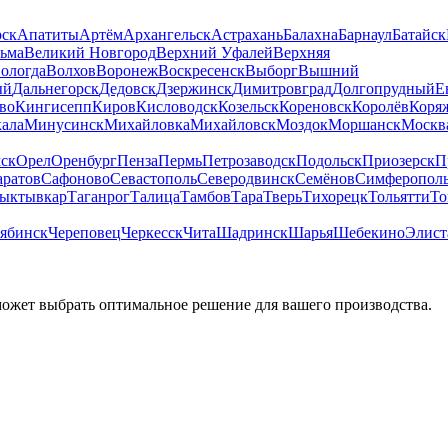
рск
Апатиты
Артём
Архангельск
Астрахань
Балахна
Барнаул
Батайск
льма
Великий Новгород
Верхний Уфалей
Верхняя
ологда
Волхов
Воронеж
Воскресенск
Выборг
Вышний
ый
Дальнегорск
Дедовск
Дзержинск
Димитровград
Долгопрудный
Е
во
Кингисепп
Киров
Кисловодск
Козельск
Кореновск
Королёв
Коря
ала
Минусинск
Михайловка
Михайловск
Моздок
Моршанск
Москв
ск
Орел
Оренбург
Пенза
Пермь
Петрозаводск
Подольск
Приозерск
П
аратов
Сафоново
Севастополь
Северодвинск
Семёнов
Симферопол
ыктывкар
Таганрог
Талица
Тамбов
Тара
Тверь
Тихорецк
Тольятти
То
ябинск
Череповец
Черкесск
Чита
Шадринск
Шарья
Шебекино
Элист
может выбрать оптимальное решение для вашего производства.