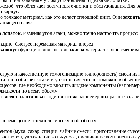
гом и под заданным углом установлены отдельные лопатки.
 желоб, что облегчает доступ для очистки и обслуживания. Для
й корпус.
о толкают материал, как это делает сплошной винт. Они
захват
«кипящего слоя».
а лопаток
. Изменяя угол атаки, можно точно настроить процесс:
кцию, быстрее перемещая материал вперед.
ивающую
функцию, дольше задерживая материал в зоне смешиван
струю и качественную гомогенизацию (однородность) смеси из 
тивно разбивает комки и уплотнения, что невозможно в обычно
оцессов, где необходимо вводить жидкие компоненты (например
жидкости по всему объему.
зволяет адаптировать один и тот же конвейер под разные зада
ь перемещение и технологическую обработку:
тов (мука, сахар, специи, чайные смеси), приготовление смесе
растворов, увлажнение золы-уноса, смешивание компонентов су