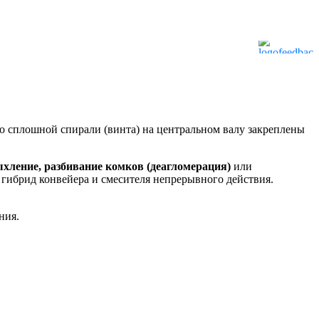
о сплошной спирали (винта) на центральном валу закреплены
хление, разбивание комков (деагломерация)
или
, гибрид конвейера и смесителя непрерывного действия.
ния.