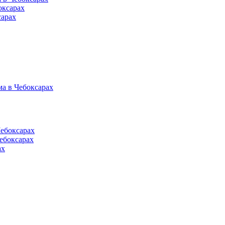
оксарах
сарах
а в Чебоксарах
Чебоксарах
ебоксарах
ах