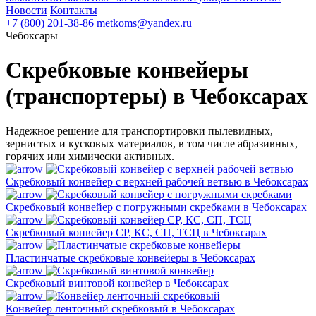
Новости
Контакты
+7 (800) 201-38-86
metkoms@yandex.ru
Чебоксары
Скребковые конвейеры
(транспортеры) в Чебоксарах
Надежное решение для транспортировки пылевидных,
зернистых и кусковых материалов, в том числе абразивных,
горячих или химически активных.
Скребковый конвейер с верхней рабочей ветвью в Чебоксарах
Скребковый конвейер с погружными скребками в Чебоксарах
Скребковый конвейер СР, КС, СП, ТСЦ в Чебоксарах
Пластинчатые скребковые конвейеры в Чебоксарах
Скребковый винтовой конвейер в Чебоксарах
Конвейер ленточный скребковый в Чебоксарах