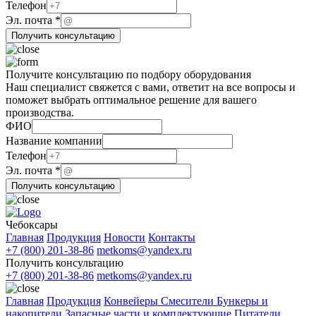
Телефон
ФИО
Эл. почта
*
Название
Получить консультацию
почта
Получите консультацию по подбору оборудования
Наш специалист свяжется с вами, ответит на все вопросы и
поможет выбрать оптимальное решение для вашего
производства.
ФИО
ФИО
Название компании
Телефон
Телефон
почта
Эл. почта
*
Получить консультацию
Чебоксары
Главная
Продукция
Новости
Контакты
+7 (800) 201-38-86
metkoms@yandex.ru
Получить консультацию
+7 (800) 201-38-86
metkoms@yandex.ru
Главная
Продукция
Конвейеры
Смесители
Бункеры и
накопители
Запасные части и комплектующие
Питатели