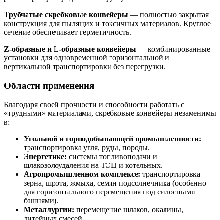
Трубчатые скребковые конвейеры
— полностью закрытая
конструкция для пылящих и токсичных материалов. Круглое
сечение обеспечивает герметичность.
Z-образные и L-образные конвейеры
— комбинированные
установки для одновременной горизонтальной и
вертикальной транспортировки без перегрузки.
Области применения
Благодаря своей прочности и способности работать с
«трудными» материалами, скребковые конвейеры незаменимы
в:
Угольной и горнодобывающей промышленности:
транспортировка угля, руды, породы.
Энергетике:
системы топливоподачи и
шлакозолоудаления на ТЭЦ и котельных.
Агропромышленном комплексе:
транспортировка
зерна, шрота, жмыха, семян подсолнечника (особенно
для горизонтального перемещения под силосными
башнями).
Металлургии:
перемещение шлаков, окалины,
литейных смесей.