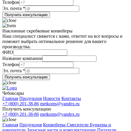
ФИО
Телефон
почта
Эл. почта
*
Получить консультацию
Наклонные скребковые конвейеры
Наш специалист свяжется с вами, ответит на все вопросы и
поможет выбрать оптимальное решение для вашего
производства.
Название
ФИО
ФИО
Название компании
почта
Телефон
Эл. почта
*
Получить консультацию
Чебоксары
Главная
Продукция
Новости
Контакты
+7 (800) 201-38-86
metkoms@yandex.ru
Получить консультацию
+7 (800) 201-38-86
metkoms@yandex.ru
Главная
Продукция
Конвейеры
Смесители
Бункеры и
накопители
Запасные части и комплектующие
Питатели