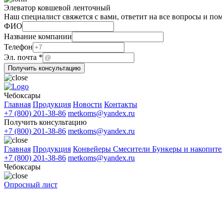
Элеватор ковшевой ленточный
Наш специалист свяжется с вами, ответит на все вопросы и по
ФИО
Название компании
Название
Телефон
компании
Эл. почта
*
почта
Получить консультацию
Чебоксары
Главная
Продукция
Новости
Контакты
+7 (800) 201-38-86
metkoms@yandex.ru
Получить консультацию
+7 (800) 201-38-86
metkoms@yandex.ru
Главная
Продукция
Конвейеры
Смесители
Бункеры и накопит
+7 (800) 201-38-86
metkoms@yandex.ru
Чебоксары
Опросный лист