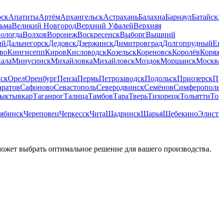
рск
Апатиты
Артём
Архангельск
Астрахань
Балахна
Барнаул
Батайск
льма
Великий Новгород
Верхний Уфалей
Верхняя
ологда
Волхов
Воронеж
Воскресенск
Выборг
Вышний
ый
Дальнегорск
Дедовск
Дзержинск
Димитровград
Долгопрудный
Е
во
Кингисепп
Киров
Кисловодск
Козельск
Кореновск
Королёв
Коря
ала
Минусинск
Михайловка
Михайловск
Моздок
Моршанск
Москв
ск
Орел
Оренбург
Пенза
Пермь
Петрозаводск
Подольск
Приозерск
П
аратов
Сафоново
Севастополь
Северодвинск
Семёнов
Симферопол
ыктывкар
Таганрог
Талица
Тамбов
Тара
Тверь
Тихорецк
Тольятти
То
ябинск
Череповец
Черкесск
Чита
Шадринск
Шарья
Шебекино
Элист
может выбрать оптимальное решение для вашего производства.