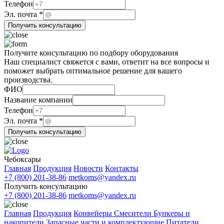
компании
Телефон
Эл. почта
*
Получить консультацию
Получите консультацию по подбору оборудования
Наш специалист свяжется с вами, ответит на все вопросы и
поможет выбрать оптимальное решение для вашего
производства.
ФИО
Название компании
Телефон
Эл.
Эл. почта
*
ФИО
Получить консультацию
Телефон
Чебоксары
Главная
Продукция
Новости
Контакты
+7 (800) 201-38-86
metkoms@yandex.ru
Получить консультацию
+7 (800) 201-38-86
metkoms@yandex.ru
Главная
Продукция
Конвейеры
Смесители
Бункеры и
накопители
Запасные части и комплектующие
Питатели