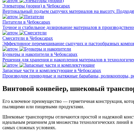
Элеваторы (нории) в Чебоксарах
Вертикальный подъем сыпучих материалов на высоту. Подходят 
Питатели в Чебоксарах
Точное и стабильное дозирование материалов в производствен
Смесители в Чебоксарах
Эффективное перемешивание сыпучих и пастообразных компон
Бункеры и накопители в Чебоксарах
Решения для хранения и накопления материалов в технологичес
Запасные части и комплектующие в Чебоксарах
Производим приводные и натяжные барабаны, роликоопоры, р
Винтовой конвейер, шнековый транспо
Его ключевое преимущество — герметичная конструкция, котор
пылящими или пищевыми продуктами.
Шнековые транспортеры отличаются простой и надежной констр
идеальным решением для множества технологических линий в 
самых сложных условиях.