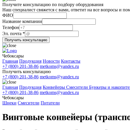
Получите консультацию по подбору оборудования
Наш специалист свяжется с вами, ответит на все вопросы и по
ФИО
компании
Название компании
Телефон
Телефон
ФИО
Эл. почта
*
Получить консультацию
Чебоксары
Главная
Продукция
Новости
Контакты
+7 (800) 201-38-86
metkoms@yandex.ru
Получить консультацию
+7 (800) 201-38-86
metkoms@yandex.ru
Главная
Продукция
Конвейеры
Смесители
Бункеры и накопит
+7 (800) 201-38-86
metkoms@yandex.ru
Чебоксары
Шнеки
Смесители
Питатели
Винтовые конвейеры (транспо