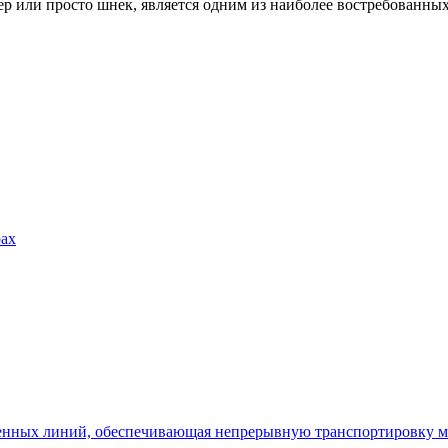
ер или просто шнек, является одним из наиболее востребованн
рах
венных линий, обеспечивающая непрерывную транспортировку м