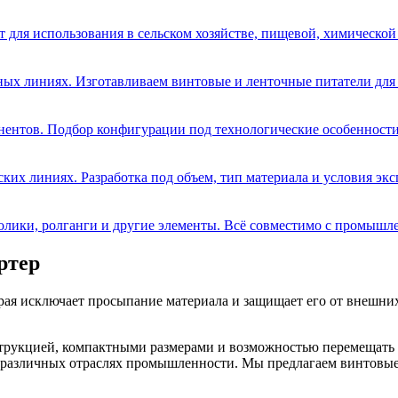
для использования в сельском хозяйстве, пищевой, химической 
ных линиях. Изготавливаем винтовые и ленточные питатели для
ентов. Подбор конфигурации под технологические особенности
ких линиях. Разработка под объем, тип материала и условия экс
олики, ролганги и другие элементы. Всё совместимо с промыш
ртер
ая исключает просыпание материала и защищает его от внешних
укцией, компактными размерами и возможностью перемещать гру
различных отраслях промышленности. Мы предлагаем винтовые 