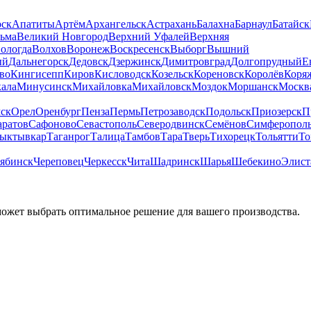
рск
Апатиты
Артём
Архангельск
Астрахань
Балахна
Барнаул
Батайск
льма
Великий Новгород
Верхний Уфалей
Верхняя
ологда
Волхов
Воронеж
Воскресенск
Выборг
Вышний
ый
Дальнегорск
Дедовск
Дзержинск
Димитровград
Долгопрудный
Е
во
Кингисепп
Киров
Кисловодск
Козельск
Кореновск
Королёв
Коря
ала
Минусинск
Михайловка
Михайловск
Моздок
Моршанск
Москв
ск
Орел
Оренбург
Пенза
Пермь
Петрозаводск
Подольск
Приозерск
П
аратов
Сафоново
Севастополь
Северодвинск
Семёнов
Симферопол
ыктывкар
Таганрог
Талица
Тамбов
Тара
Тверь
Тихорецк
Тольятти
То
ябинск
Череповец
Черкесск
Чита
Шадринск
Шарья
Шебекино
Элист
может выбрать оптимальное решение для вашего производства.