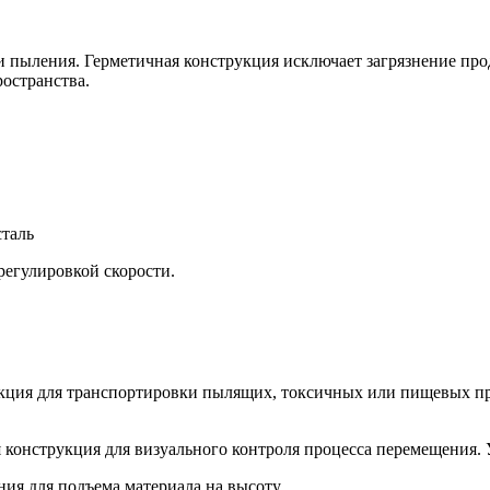
 и пыления. Герметичная конструкция исключает загрязнение п
остранства.
сталь
регулировкой скорости.
кция для транспортировки пылящих, токсичных или пищевых пр
конструкция для визуального контроля процесса перемещения. 
я для подъема материала на высоту.