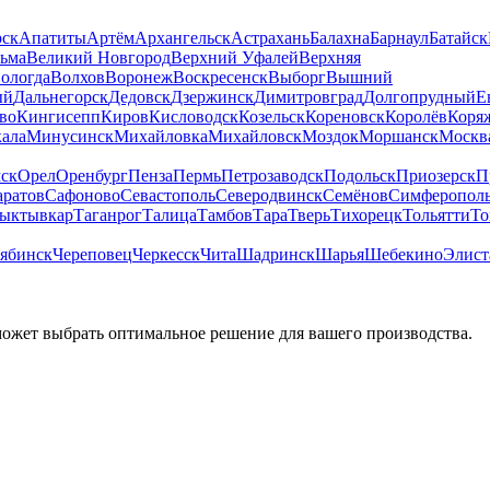
рск
Апатиты
Артём
Архангельск
Астрахань
Балахна
Барнаул
Батайск
льма
Великий Новгород
Верхний Уфалей
Верхняя
ологда
Волхов
Воронеж
Воскресенск
Выборг
Вышний
ый
Дальнегорск
Дедовск
Дзержинск
Димитровград
Долгопрудный
Е
во
Кингисепп
Киров
Кисловодск
Козельск
Кореновск
Королёв
Коря
ала
Минусинск
Михайловка
Михайловск
Моздок
Моршанск
Москв
ск
Орел
Оренбург
Пенза
Пермь
Петрозаводск
Подольск
Приозерск
П
аратов
Сафоново
Севастополь
Северодвинск
Семёнов
Симферопол
ыктывкар
Таганрог
Талица
Тамбов
Тара
Тверь
Тихорецк
Тольятти
То
ябинск
Череповец
Черкесск
Чита
Шадринск
Шарья
Шебекино
Элист
может выбрать оптимальное решение для вашего производства.