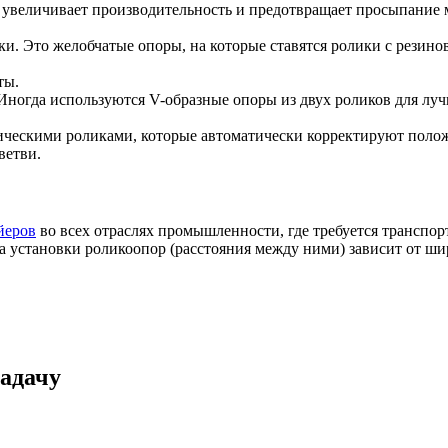
 увеличивает производительность и предотвращает просыпание м
ки. Это желобчатые опоры, на которые ставятся ролики с резино
ты.
Иногда используются V-образные опоры из двух роликов для луч
ескими роликами, которые автоматически корректируют положен
ветви.
йеров
во всех отраслях промышленности, где требуется транспорт
становки роликоопор (расстояния между ними) зависит от шири
адачу