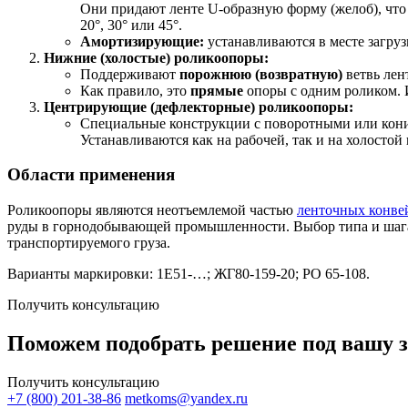
Они придают ленте U-образную форму (желоб), что
20°, 30° или 45°.
Амортизирующие:
устанавливаются в месте загруз
Нижние (холостые) роликоопоры:
Поддерживают
порожнюю (возвратную)
ветвь лен
Как правило, это
прямые
опоры с одним роликом. 
Центрирующие (дефлекторные) роликоопоры:
Специальные конструкции с поворотными или конич
Устанавливаются как на рабочей, так и на холостой 
Области применения
Роликоопоры являются неотъемлемой частью
ленточных конве
руды в горнодобывающей промышленности. Выбор типа и шага у
транспортируемого груза.
Варианты маркировки: 1Е51-…; ЖГ80-159-20; РО 65-108.
Получить консультацию
Поможем подобрать решение под вашу з
Получить консультацию
+7 (800) 201-38-86
metkoms@yandex.ru