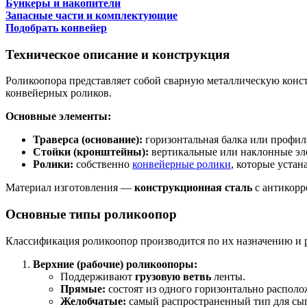
Бункеры и накопители
Запасные части и комплектующие
Подобрать конвейер
Техническое описание и конструкция
Роликоопора представляет собой сварную металлическую конст
конвейерных роликов.
Основные элементы:
Траверса (основание):
горизонтальная балка или профиль
Стойки (кронштейны):
вертикальные или наклонные эле
Ролики:
собственно
конвейерные ролики
, которые устан
Материал изготовления —
конструкционная сталь
с антикорр
Основные типы роликоопор
Классификация роликоопор производится по их назначению и 
Верхние (рабочие) роликоопоры:
Поддерживают
грузовую ветвь
ленты.
Прямые:
состоят из одного горизонтально располо
Желобчатые:
самый распространенный тип для сып