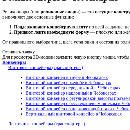
Роликоопоры (или
роликовые опоры
) — это
несущие констр
выполняют две основные функции:
Поддерживают конвейерную ленту
по всей ее длине, не
Придают ленте необходимую форму
— плоскую или жел
От правильного выбора типа, шага установки и состояния роли
Оставить заявку
Для просмотра 3D-модели зажмите левую кнопку мыши, чтобы 
Конвейеры
Винтовые конвейеры (транспортеры)
Винтовой конвейер в трубе в Чебоксарах
Винтовой конвейер в желобе в Чебоксарах
Винтовой конвейер передвижной в Чебоксарах
Винтовой конвейер наклонный в Чебоксарах
Винтовой конвейер с регулировкой высоты подъема
Винтовой конвейер с бесстержневым шнеком в Чеб
Винтовой конвейер из нержавеющей стали в Чебок
Вертикальный винтовой конвейер в Чебоксарах
Ленточные конвейеры (транспортеры)