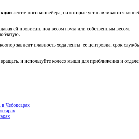
укции
ленточного конвейера, на которые устанавливаются конвей
 давая ей провисать под весом груза или собственным весом.
обчатую.
коопор зависит плавность хода ленты, ее центровка, срок служб
вращать, и используйте колесо мыши для приближения и отдале
 в Чебоксарах
оксарах
сарах