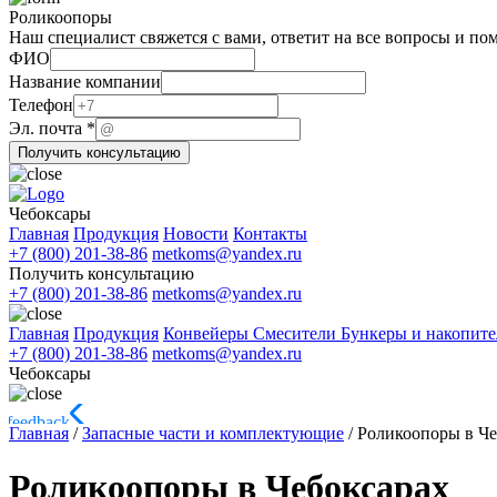
Роликоопоры
Наш специалист свяжется с вами, ответит на все вопросы и по
ФИО
Название компании
почта
Телефон
Название
Эл. почта
*
Получить консультацию
Чебоксары
Главная
Продукция
Новости
Контакты
+7 (800) 201-38-86
metkoms@yandex.ru
Получить консультацию
+7 (800) 201-38-86
metkoms@yandex.ru
Главная
Продукция
Конвейеры
Смесители
Бункеры и накопит
+7 (800) 201-38-86
metkoms@yandex.ru
Чебоксары
Главная
/
Запасные части и комплектующие
/
Роликоопоры в Че
Роликоопоры в Чебоксарах