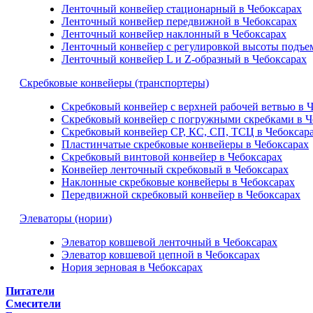
Ленточный конвейер стационарный в Чебоксарах
Ленточный конвейер передвижной в Чебоксарах
Ленточный конвейер наклонный в Чебоксарах
Ленточный конвейер с регулировкой высоты подъем
Ленточный конвейер L и Z-образный в Чебоксарах
Скребковые конвейеры (транспортеры)
Скребковый конвейер с верхней рабочей ветвью в 
Скребковый конвейер с погружными скребками в Ч
Скребковый конвейер СР, КС, СП, ТСЦ в Чебоксар
Пластинчатые скребковые конвейеры в Чебоксарах
Скребковый винтовой конвейер в Чебоксарах
Конвейер ленточный скребковый в Чебоксарах
Наклонные скребковые конвейеры в Чебоксарах
Передвижной скребковый конвейер в Чебоксарах
Элеваторы (нории)
Элеватор ковшевой ленточный в Чебоксарах
Элеватор ковшевой цепной в Чебоксарах
Нория зерновая в Чебоксарах
Питатели
Смесители