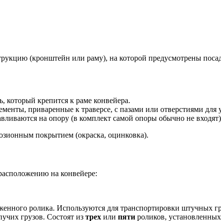
рукцию (кронштейн или раму), на которой предусмотрены посадо
, который крепится к раме конвейера.
менты, приваренные к траверсе, с пазами или отверстиями для 
авливаются на опору (в комплект самой опоры обычно не входят)
озионным покрытием (окраска, оцинковка).
расположению на конвейере:
женного ролика. Используются для транспортировки штучных гру
учих грузов. Состоят из
трех
или
пяти
роликов, установленных 