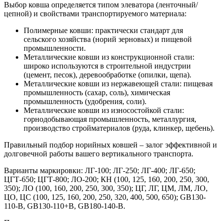
Выбор ковша определяется типом элеватора (ленточный/
цепной) и свойствами транспортируемого материала:
Полимерные ковши: практически стандарт для
сельского хозяйства (норий зерновых) и пищевой
промышленности.
Металлические ковши из конструкционной стали:
широко используются в строительной индустрии
(цемент, песок), деревообработке (опилки, щепа).
Металлические ковши из нержавеющей стали: пищевая
промышленность (сахар, соль), химическая
промышленность (удобрения, соли).
Металлические ковши из износостойкой стали:
горнодобывающая промышленность, металлургия,
производство стройматериалов (руда, клинкер, щебень).
Правильный подбор норийных ковшей – залог эффективной и
долговечной работы вашего вертикального транспорта.
Варианты маркировки: ЛГ-100; ЛГ-250; ЛГ-400; ЛГ-650;
ЦГТ-650; ЦГТ-800; ЛО-200; КН (100, 125, 160, 200, 250, 300,
350); ЛО (100, 160, 200, 250, 300, 350); ЦГ, ЛГ, ЦМ, ЛМ, ЛО,
ЦО, ЦС (100, 125, 160, 200, 250, 320, 400, 500, 650); GB130-
110-B, GB130-110+B, GB180-140-B.