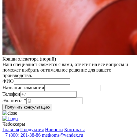
Ковши элеватора (норий)
Наш специалист свяжется с вами, ответит на все вопросы и
поможет выбрать оптимальное решение для вашего
производства.
ФИО
Эл.
Название компании
ФИО
Телефон
Телефон
Эл. почта
*
Получить консультацию
Чебоксары
Главная
Продукция
Новости
Контакты
+7 (800) 201-38-86
metkoms@yandex.ru