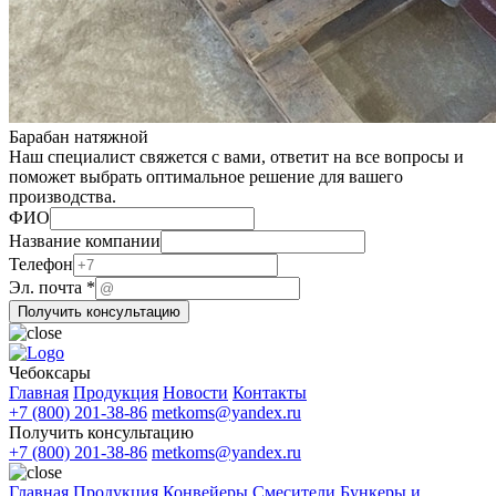
Барабан натяжной
Наш специалист свяжется с вами, ответит на все вопросы и
поможет выбрать оптимальное решение для вашего
производства.
ФИО
Название компании
Телефон
Телефон
компании
Эл. почта
*
Название
Получить консультацию
Чебоксары
Главная
Продукция
Новости
Контакты
+7 (800) 201-38-86
metkoms@yandex.ru
Получить консультацию
+7 (800) 201-38-86
metkoms@yandex.ru
Главная
Продукция
Конвейеры
Смесители
Бункеры и