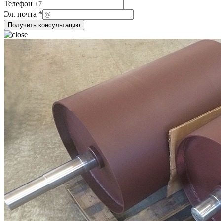
почта
Телефон
Название
Эл. почта
*
Телефон
Получить консультацию