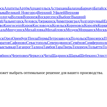
рск
Апатиты
Артём
Архангельск
Астрахань
Балахна
Барнаул
Батайск
льма
Великий Новгород
Верхний Уфалей
Верхняя
ологда
Волхов
Воронеж
Воскресенск
Выборг
Вышний
ый
Дальнегорск
Дедовск
Дзержинск
Димитровград
Долгопрудный
Е
во
Кингисепп
Киров
Кисловодск
Козельск
Кореновск
Королёв
Коря
ала
Минусинск
Михайловка
Михайловск
Моздок
Моршанск
Москв
ск
Орел
Оренбург
Пенза
Пермь
Петрозаводск
Подольск
Приозерск
П
аратов
Сафоново
Севастополь
Северодвинск
Семёнов
Симферопол
ыктывкар
Таганрог
Талица
Тамбов
Тара
Тверь
Тихорецк
Тольятти
То
ябинск
Череповец
Черкесск
Чита
Шадринск
Шарья
Шебекино
Элист
может выбрать оптимальное решение для вашего производства.