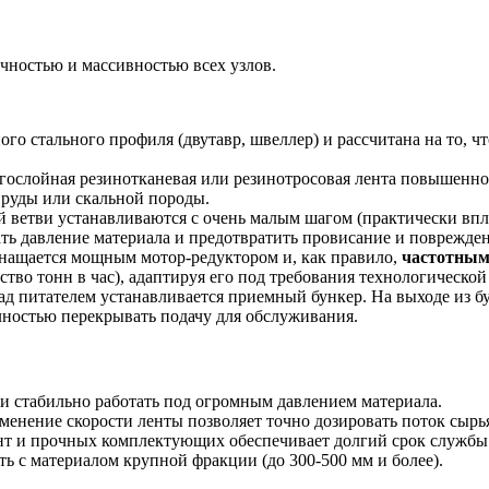
чностью и массивностью всех узлов.
го стального профиля (двутавр, швеллер) и рассчитана на то, ч
ослойная резинотканевая или резинотросовая лента повышенной
 руды или скальной породы.
й ветви устанавливаются с очень малым шагом (практически впл
ть давление материала и предотвратить провисание и поврежден
нащается мощным мотор-редуктором и, как правило,
частотным
ство тонн в час), адаптируя его под требования технологической
д питателем устанавливается приемный бункер. На выходе из бу
олностью перекрывать подачу для обслуживания.
 и стабильно работать под огромным давлением материала.
менение скорости ленты позволяет точно дозировать поток сырь
т и прочных комплектующих обеспечивает долгий срок службы 
ь с материалом крупной фракции (до 300-500 мм и более).