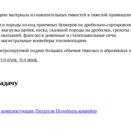
дачи материала из накопительных емкостей в тяжелой промышле
я и породы из-под приемных бункеров на дробильно-сортировоч
 выгрузка щебня, песка, скальной породы на дробилки, грохоты 
 окатышей, флюсов) в доменные и сталеплавильные печи.
а магистральные конвейеры топливоподачи.
нтролируемой подачи больших объемов тяжелых и абразивных м
ПЛ-650Б, ПЛ-800Б.
адачу
 и комплектующие
Питатели
Подобрать конвейер