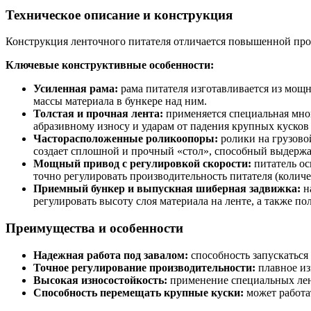
Техническое описание и конструкция
Конструкция ленточного питателя отличается повышенной про
Ключевые конструктивные особенности:
Усиленная рама:
рама питателя изготавливается из мощно
массы материала в бункере над ним.
Толстая и прочная лента:
применяется специальная мног
абразивному износу и ударам от падения крупных кусков
Часторасположенные роликоопоры:
ролики на грузово
создает сплошной и прочный «стол», способный выдержа
Мощный привод с регулировкой скорости:
питатель ос
точно регулировать производительность питателя (количе
Приемный бункер и выпускная шиберная задвижка:
на
регулировать высоту слоя материала на ленте, а также п
Преимущества и особенности
Надежная работа под завалом:
способность запускаться
Точное регулирование производительности:
плавное из
Высокая износостойкость:
применение специальных лен
Способность перемещать крупные куски:
может работат