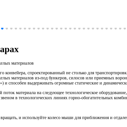
сарах
желых материалов
 конвейера, спроектированный не столько для транспортировки
елых материалов из-под бункеров, силосов или приемных вороно
м») и способен выдерживать огромные статические и динамическ
 поток материала на следующее технологическое оборудование, 
звеном в технологических линиях горно-обогатительных комбин
вращать, и используйте колесо мыши для приближения и отдале