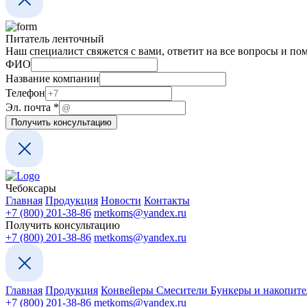
Питатель ленточный
Наш специалист свяжется с вами, ответит на все вопросы и по
Телефон
ФИО
ФИО
Название компании
Название
Телефон
Эл. почта
*
Получить консультацию
Чебоксары
Главная
Продукция
Новости
Контакты
+7 (800) 201-38-86
metkoms@yandex.ru
Получить консультацию
+7 (800) 201-38-86
metkoms@yandex.ru
Главная
Продукция
Конвейеры
Смесители
Бункеры и накопит
+7 (800) 201-38-86
metkoms@yandex.ru