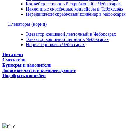
Конвейер ленточный скребковый в Чебоксарах
Наклонные скребковые конвейеры в Чебоксарах
Передвижной скребковый конвейер в Чебоксарах
Элеваторы (нории)
Элеватор ковшевой ленточный в Чебоксарах
Элеватор ковшевой цепной в Чебоксарах
Нория зерновая в Чебоксарах
Питатели
Смесители
Бункеры и накопители
Запасные части и комплектующие
Подобрать конвейер