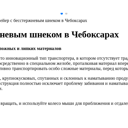
ейер с бесстержневым шнеком в Чебоксарах
жневым шнеком в Чебоксарах
ложных и липких материалов
то инновационный тип транспортера, в котором отсутствует тр
осредственно в специальном желобе, проталкивая материал впер
тивно транспортировать особо сложные материалы, перед котор
, крупнокусковых, спутанных и склонных к наматыванию проду
струкция полностью исключает проблему забивания и наматыван
и.
вращать, и используйте колесо мыши для приближения и отдале