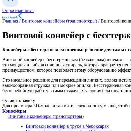
Опросный лист
Главная
/
Винтовые конвейеры (транспортеры)
/
Винтовой конв
Винтовой конвейер с бесстер
Конвейеры с бесстержневым шнеком: решение для самых с
Винтовой конвейер с бесстержневым (безвальным) шнеком — э
это мощная и гибкая сплошная спираль, которая вращается неп
преимуществом, которое позволяет этому оборудованию эффек
Это идеальное решение для перемещения липких, волокнистых
вьюнообразная стружка или мокрые опилки. Бесстержневая кон
бесперебойную работу в самых тяжелых условиях эксплуатаци
Оставить заявку
Для просмотра 3D-модели зажмите левую кнопку мыши, чтобы 
Конвейеры
Винтовые конвейеры (транспортеры)
Винтовой конвейер в трубе в Чебоксарах