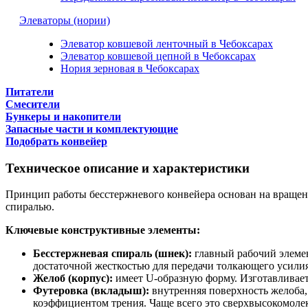
Элеваторы (нории)
Элеватор ковшевой ленточный в Чебоксарах
Элеватор ковшевой цепной в Чебоксарах
Нория зерновая в Чебоксарах
Питатели
Смесители
Бункеры и накопители
Запасные части и комплектующие
Подобрать конвейер
Техническое описание и характеристики
Принцип работы бесстержневого конвейера основан на вращени
спиралью.
Ключевые конструктивные элементы:
Бесстержневая спираль (шнек):
главный рабочий элемен
достаточной жесткостью для передачи толкающего усилия
Желоб (корпус):
имеет U-образную форму. Изготавливает
Футеровка (вкладыш):
внутренняя поверхность желоба,
коэффициентом трения. Чаще всего это сверхвысокомоле