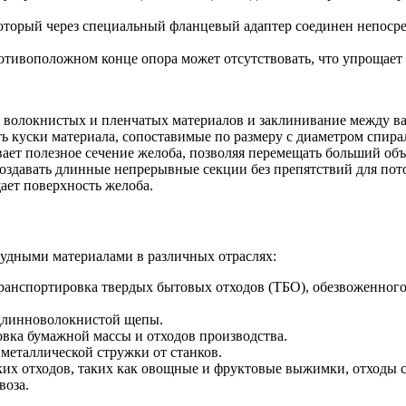
который через специальный фланцевый адаптер соединен непоср
ротивоположном конце опора может отсутствовать, что упрощает
волокнистых и пленчатых материалов и заклинивание между ва
 куски материала, сопоставимые по размеру с диаметром спира
ает полезное сечение желоба, позволяя перемещать больший объ
оздавать длинные непрерывные секции без препятствий для пот
ет поверхность желоба.
удными материалами в различных отраслях:
ранспортировка твердых бытовых отходов (ТБО), обезвоженного 
длинноволокнистой щепы.
вка бумажной массы и отходов производства.
металлической стружки от станков.
их отходов, таких как овощные и фруктовые выжимки, отходы с
воза.