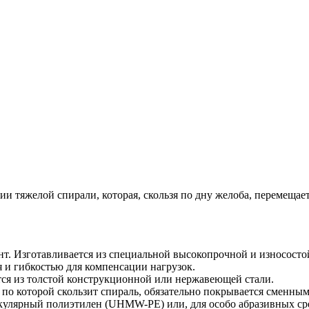
и тяжелой спирали, которая, скользя по дну желоба, перемещае
т. Изготавливается из специальной высокопрочной и износосто
 и гибкостью для компенсации нагрузок.
ся из толстой конструкционной или нержавеющей стали.
 по которой скользит спираль, обязательно покрывается сменны
кулярный полиэтилен (UHMW-PE) или, для особо абразивных сред