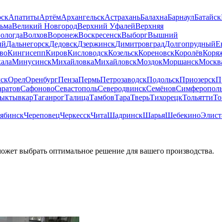
рск
Апатиты
Артём
Архангельск
Астрахань
Балахна
Барнаул
Батайск
льма
Великий Новгород
Верхний Уфалей
Верхняя
ологда
Волхов
Воронеж
Воскресенск
Выборг
Вышний
ый
Дальнегорск
Дедовск
Дзержинск
Димитровград
Долгопрудный
Е
во
Кингисепп
Киров
Кисловодск
Козельск
Кореновск
Королёв
Коря
ала
Минусинск
Михайловка
Михайловск
Моздок
Моршанск
Москв
ск
Орел
Оренбург
Пенза
Пермь
Петрозаводск
Подольск
Приозерск
П
аратов
Сафоново
Севастополь
Северодвинск
Семёнов
Симферопол
ыктывкар
Таганрог
Талица
Тамбов
Тара
Тверь
Тихорецк
Тольятти
То
ябинск
Череповец
Черкесск
Чита
Шадринск
Шарья
Шебекино
Элист
может выбрать оптимальное решение для вашего производства.