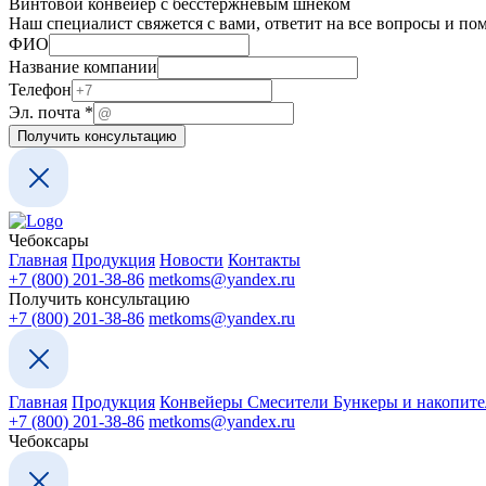
Винтовой конвейер с бесстержневым шнеком
Наш специалист свяжется с вами, ответит на все вопросы и по
ФИО
Название компании
Телефон
компании
Эл. почта
*
Телефон
Получить консультацию
Эл.
Чебоксары
Главная
Продукция
Новости
Контакты
+7 (800) 201-38-86
metkoms@yandex.ru
Получить консультацию
+7 (800) 201-38-86
metkoms@yandex.ru
Главная
Продукция
Конвейеры
Смесители
Бункеры и накопит
+7 (800) 201-38-86
metkoms@yandex.ru
Чебоксары