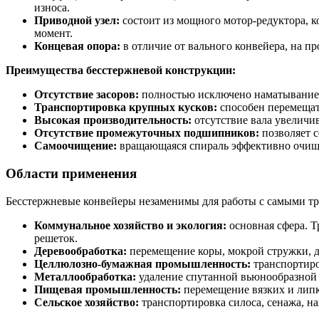
износа.
Приводной узел:
состоит из мощного мотор-редуктора, 
момент.
Концевая опора:
в отличие от вального конвейера, на п
Преимущества бесстержневой конструкции:
Отсутствие засоров:
полностью исключено наматывание 
Транспортировка крупных кусков:
способен перемещать
Высокая производительность:
отсутствие вала увеличив
Отсутствие промежуточных подшипников:
позволяет с
Самоочищение:
вращающаяся спираль эффективно очища
Области применения
Бесстержневые конвейеры незаменимы для работы с самыми тр
Коммунальное хозяйство и экология:
основная сфера. Т
решеток.
Деревообработка:
перемещение коры, мокрой стружки, 
Целлюлозно-бумажная промышленность:
транспортиро
Металлообработка:
удаление спутанной вьюнообразной 
Пищевая промышленность:
перемещение вязких и липк
Сельское хозяйство:
транспортировка силоса, сенажа, на