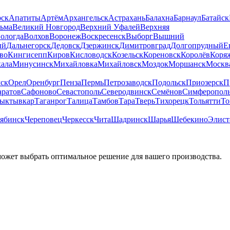
рск
Апатиты
Артём
Архангельск
Астрахань
Балахна
Барнаул
Батайск
льма
Великий Новгород
Верхний Уфалей
Верхняя
ологда
Волхов
Воронеж
Воскресенск
Выборг
Вышний
ый
Дальнегорск
Дедовск
Дзержинск
Димитровград
Долгопрудный
Е
во
Кингисепп
Киров
Кисловодск
Козельск
Кореновск
Королёв
Коря
ала
Минусинск
Михайловка
Михайловск
Моздок
Моршанск
Москв
ск
Орел
Оренбург
Пенза
Пермь
Петрозаводск
Подольск
Приозерск
П
аратов
Сафоново
Севастополь
Северодвинск
Семёнов
Симферопол
ыктывкар
Таганрог
Талица
Тамбов
Тара
Тверь
Тихорецк
Тольятти
То
ябинск
Череповец
Черкесск
Чита
Шадринск
Шарья
Шебекино
Элист
может выбрать оптимальное решение для вашего производства.