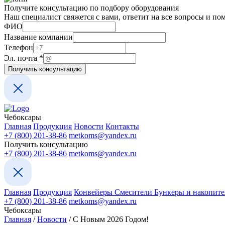
Получите консультацию по подбору оборудования
Наш специалист свяжется с вами, ответит на все вопросы и по
ФИО
Название компании
Телефон
Телефон
Телефон
Эл. почта
*
Телефон
Получить консультацию
Чебоксары
Главная
Продукция
Новости
Контакты
+7 (800) 201-38-86
metkoms@yandex.ru
Получить консультацию
+7 (800) 201-38-86
metkoms@yandex.ru
Главная
Продукция
Конвейеры
Смесители
Бункеры и накопит
+7 (800) 201-38-86
metkoms@yandex.ru
Чебоксары
Главная
/
Новости
/
С Новым 2026 Годом!