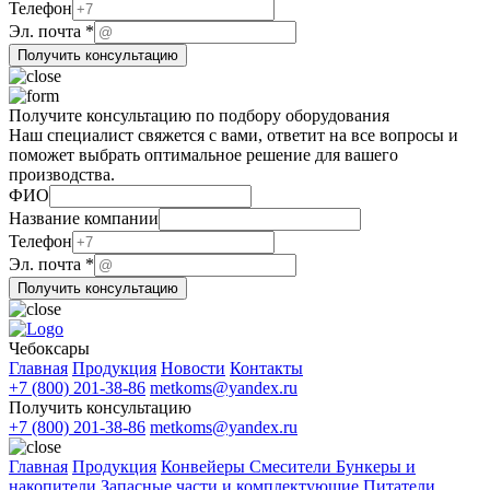
компании
Телефон
Эл. почта
*
Получить консультацию
Получите консультацию по подбору оборудования
Наш специалист свяжется с вами, ответит на все вопросы и
поможет выбрать оптимальное решение для вашего
производства.
ФИО
компании
Название компании
Телефон
Телефон
почта
Эл. почта
*
Получить консультацию
Чебоксары
Главная
Продукция
Новости
Контакты
+7 (800) 201-38-86
metkoms@yandex.ru
Получить консультацию
+7 (800) 201-38-86
metkoms@yandex.ru
Главная
Продукция
Конвейеры
Смесители
Бункеры и
накопители
Запасные части и комплектующие
Питатели