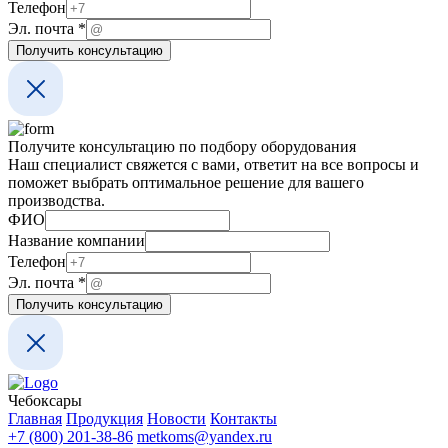
Эл.
Телефон
Эл. почта
*
Получить консультацию
Получите консультацию по подбору оборудования
Наш специалист свяжется с вами, ответит на все вопросы и
поможет выбрать оптимальное решение для вашего
производства.
ФИО
Название компании
Телефон
Эл.
Эл. почта
*
Название
Получить консультацию
почта
Чебоксары
Главная
Продукция
Новости
Контакты
+7 (800) 201-38-86
metkoms@yandex.ru